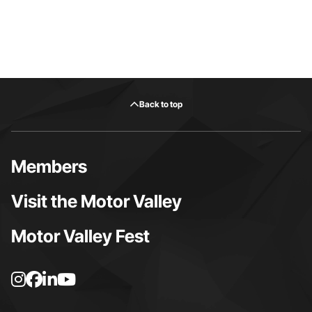
Back to top
Members
Visit the Motor Valley
Motor Valley Fest
I
F
L
Y
n
a
i
o
s
c
n
u