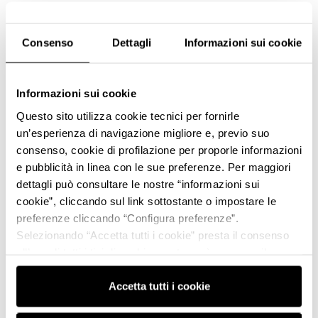
Consenso
Dettagli
Informazioni sui cookie
Informazioni sui cookie
Questo sito utilizza cookie tecnici per fornirle
un’esperienza di navigazione migliore e, previo suo
consenso, cookie di profilazione per proporle informazioni
e pubblicità in linea con le sue preferenze. Per maggiori
dettagli può consultare le nostre “informazioni sui
cookie”, cliccando sul link sottostante o impostare le
preferenze cliccando “Configura preferenze”.
Selezionando “Accetta tutti i cookie” presta il consenso
all’uso di tutti i tipi di cookie mentre può revocare il
consenso cliccando su “Usa solo i cookie necessari” e
saranno attivati i soli cookie tecnici necessari al corretto
Accetta tutti i cookie
funzionamento del sito.