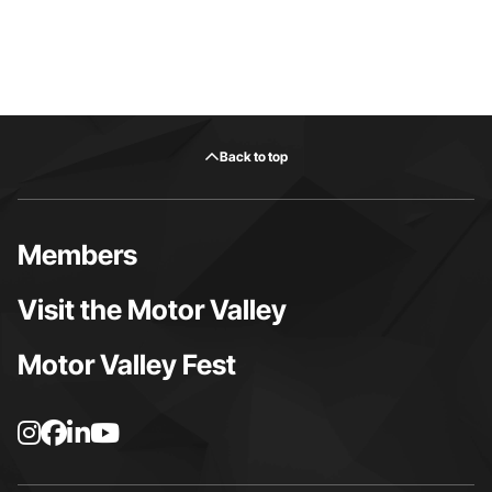
Back to top
Members
Visit the Motor Valley
Motor Valley Fest
I
F
L
Y
n
a
i
o
s
c
n
u