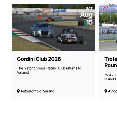
SAT
Aug
15
Gordini Club 2026
Trof
Roun
The historic Swiss Racing Club returns to
Varano!
Fourth 
season a
Autodromo di Varano
Autod