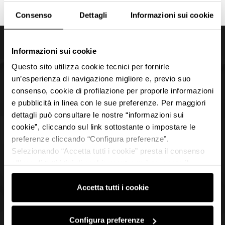
Consenso
Dettagli
Informazioni sui cookie
Back to top
Informazioni sui cookie
Questo sito utilizza cookie tecnici per fornirle
un’esperienza di navigazione migliore e, previo suo
Members
consenso, cookie di profilazione per proporle informazioni
e pubblicità in linea con le sue preferenze. Per maggiori
Visit the Motor Valley
dettagli può consultare le nostre “informazioni sui
cookie”, cliccando sul link sottostante o impostare le
Motor Valley Fest
preferenze cliccando “Configura preferenze”.
Selezionando “Accetta tutti i cookie” presta il consenso
all’uso di tutti i tipi di cookie mentre può revocare il
I
F
L
Y
consenso cliccando su “Usa solo i cookie necessari” e
n
a
i
o
saranno attivati i soli cookie tecnici necessari al corretto
Accetta tutti i cookie
s
c
n
u
funzionamento del sito.
t
e
k
t
Motor Valley Magazine
a
b
e
u
Configura preferenze