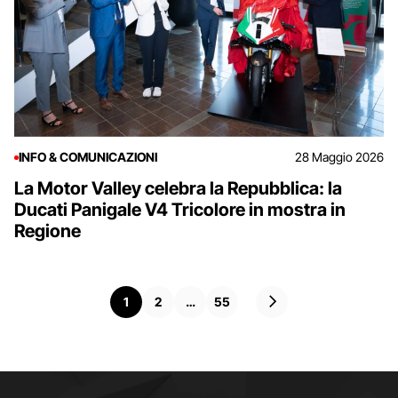
INFO & COMUNICAZIONI
28 Maggio 2026
La Motor Valley celebra la Repubblica: la
Ducati Panigale V4 Tricolore in mostra in
Regione
P
P
1
2
…
55
a
a
g
g
i
i