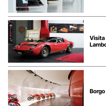
Sant’Ag
Visita
Lambo
Funo di 
Borgo