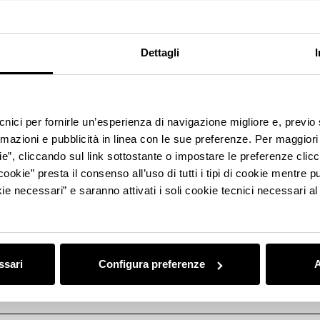
de’ Melegari, Parma
Dettagli
 guidata al Pagani Museo e Atelier
ecnici per fornirle un’esperienza di navigazione migliore e, previ
rmazioni e pubblicità in linea con le sue preferenze. Per maggiori
ie”, cliccando sul link sottostante o impostare le preferenze cli
ario sul Panaro, Modena
cookie” presta il consenso all’uso di tutti i tipi di cookie mentre
ie necessari” e saranno attivati i soli cookie tecnici necessari a
 guidata al Museo Francesco Baracca
ssari
Configura preferenze
A