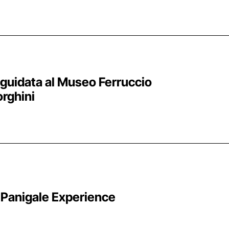
ata Bolognese, Bologna
 guidata al Museo Ferruccio
rghini
Argelato, Bologna
 Panigale Experience