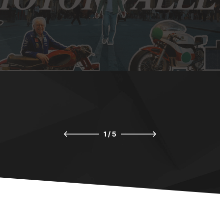
1
/
5