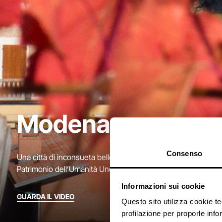
Modena
Consenso
Una città di inconsueta bellezza, che emerge nella lista dei si
Patrimonio dell’Umanità Unesco: ecco Modena.
Informazioni sui cookie
GUARDA IL VIDEO
Questo sito utilizza cookie t
profilazione per proporle info