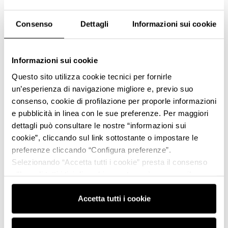
Consenso
Dettagli
Informazioni sui cookie
Informazioni sui cookie
Questo sito utilizza cookie tecnici per fornirle
un’esperienza di navigazione migliore e, previo suo
consenso, cookie di profilazione per proporle informazioni
e pubblicità in linea con le sue preferenze. Per maggiori
dettagli può consultare le nostre “informazioni sui
cookie”, cliccando sul link sottostante o impostare le
preferenze cliccando “Configura preferenze”.
Selezionando “Accetta tutti i cookie” presta il consenso
all’uso di tutti i tipi di cookie mentre può revocare il
consenso cliccando su “Usa solo i cookie necessari” e
saranno attivati i soli cookie tecnici necessari al corretto
Accetta tutti i cookie
funzionamento del sito.