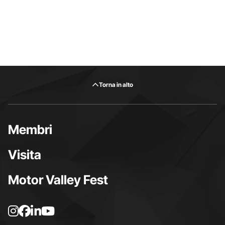
Torna in alto
Membri
Visita
Motor Valley Fest
L
L
L
L
a
a
a
a