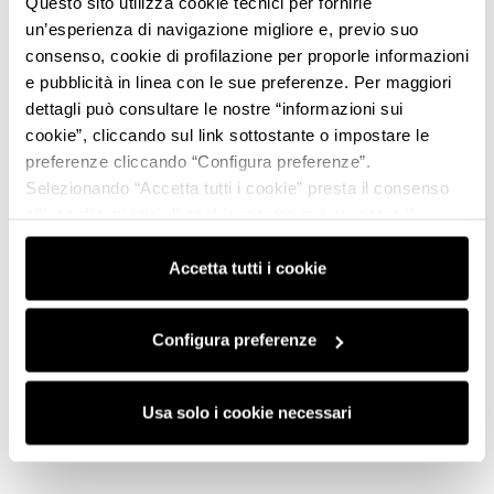
Questo sito utilizza cookie tecnici per fornirle
un’esperienza di navigazione migliore e, previo suo
consenso, cookie di profilazione per proporle informazioni
e pubblicità in linea con le sue preferenze. Per maggiori
dettagli può consultare le nostre “informazioni sui
cookie”, cliccando sul link sottostante o impostare le
preferenze cliccando “Configura preferenze”.
Selezionando “Accetta tutti i cookie” presta il consenso
all’uso di tutti i tipi di cookie mentre può revocare il
consenso cliccando su “Usa solo i cookie necessari” e
saranno attivati i soli cookie tecnici necessari al corretto
Accetta tutti i cookie
funzionamento del sito.
Configura preferenze
Usa solo i cookie necessari