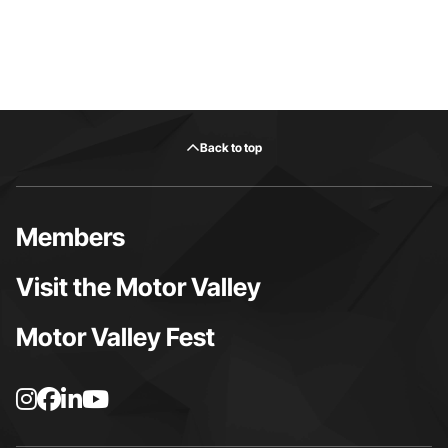
Back to top
Members
Visit the Motor Valley
Motor Valley Fest
I
F
L
Y
n
a
i
o
s
c
n
u