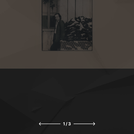
1
/
3