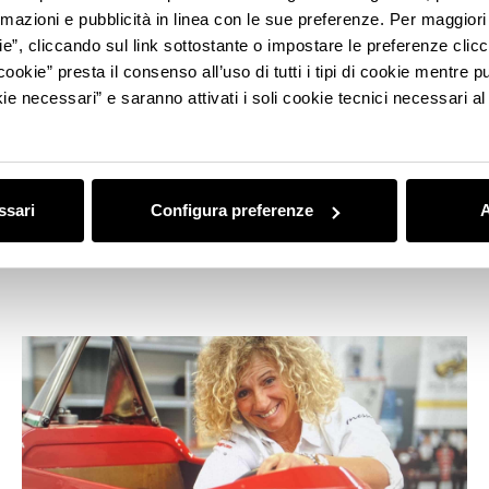
rmazioni e pubblicità in linea con le sue preferenze. Per maggiori
ie”, cliccando sul link sottostante o impostare le preferenze cli
cookie” presta il consenso all’uso di tutti i tipi di cookie mentre
ie necessari” e saranno attivati i soli cookie tecnici necessari a
DESIGN & TECHNOLOGY
UniBo Motorsport: intervista agli
studenti della Squadra Corse
ssari
Configura preferenze
A
dell’Università di Bologna