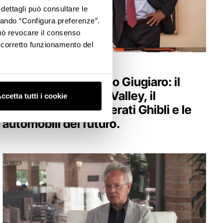
 dettagli può consultare le
ccando “Configura preferenze”.
 può revocare il consenso
l corretto funzionamento del
DESIGN & TECHNOLOGY
Intervista a Giorgetto Giugiaro: il
fascino della Motor Valley, il
ccetta tutti i cookie
successo della Maserati Ghibli e le
automobili del futuro.