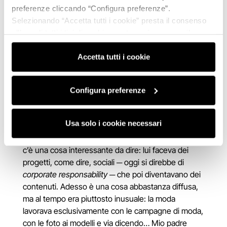
Agnelli circa la Vespa in questione. Nel mentre
preferenze cliccando “Configura preferenze”.
continuano a saltare fuori materiali di ogni tipo:
Selezionando “Accetta tutti i cookie” presta il consenso
ricerche sulle grafiche del tempo, su quello che
all’uso di tutti i tipi di cookie mentre può revocare il
facevano i concorrenti… Lorenzo deve auto-imporsi
consenso cliccando su “Usa solo i cookie necessari” e
di non approfondire ogni dettaglio e ci confessa
saranno attivati i soli cookie tecnici necessari al corretto
Accetta tutti i cookie
quanto gli fa piacere perdersi in questi scrigni di
funzionamento del sito.
tesori nascosti, anziché
─
con tutto l’amore del
Configura preferenze
mondo
─
parlare solo di vestiti. Passiamo quindi a
un altro scatolone, cioè a un altro racconto.
Usa solo i cookie necessari
Poi c’è la Boxel P488.
Mio padre un giorno decide
di sponsorizzare questa auto elettrica da gara. Qui
c’è una cosa interessante da dire: lui faceva dei
progetti, come dire, sociali
─
oggi si direbbe di
corporate responsability
─
che poi diventavano dei
contenuti. Adesso è una cosa abbastanza diffusa,
ma al tempo era piuttosto inusuale: la moda
lavorava esclusivamente con le campagne di moda,
con le foto ai modelli e via dicendo… Mio padre