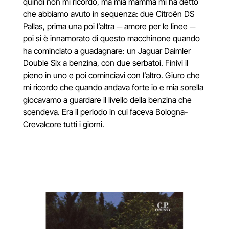
quindi non mi ricordo, ma mia mamma mi ha detto
che abbiamo avuto in sequenza: due Citroën DS
Pallas, prima una poi l’altra
─
amore per le linee
─
poi si è innamorato di questo macchinone quando
ha cominciato a guadagnare: un Jaguar Daimler
Double Six a benzina, con due serbatoi. Finivi il
pieno in uno e poi cominciavi con l’altro. Giuro che
mi ricordo che quando andava forte io e mia sorella
giocavamo a guardare il livello della benzina che
scendeva. Era il periodo in cui faceva Bologna-
Crevalcore tutti i giorni.