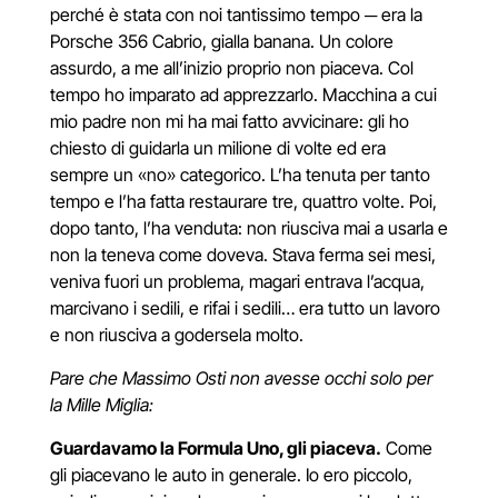
perché è stata con noi tantissimo tempo
─
era la
Porsche 356 Cabrio, gialla banana. Un colore
assurdo, a me all’inizio proprio non piaceva. Col
tempo ho imparato ad apprezzarlo. Macchina a cui
mio padre non mi ha mai fatto avvicinare: gli ho
chiesto di guidarla un milione di volte ed era
sempre un
«
no
»
categorico. L’ha tenuta per tanto
tempo e l’ha fatta restaurare tre, quattro volte. Poi,
dopo tanto, l’ha venduta: non riusciva mai a usarla e
non la teneva come doveva. Stava ferma sei mesi,
veniva fuori un problema, magari entrava l’acqua,
marcivano i sedili, e rifai i sedili… era tutto un lavoro
e non riusciva a godersela molto.
Pare che Massimo Osti non avesse occhi solo per
la Mille Miglia:
Guardavamo la Formula Uno, gli piaceva.
Come
gli piacevano le auto in generale. Io ero piccolo,