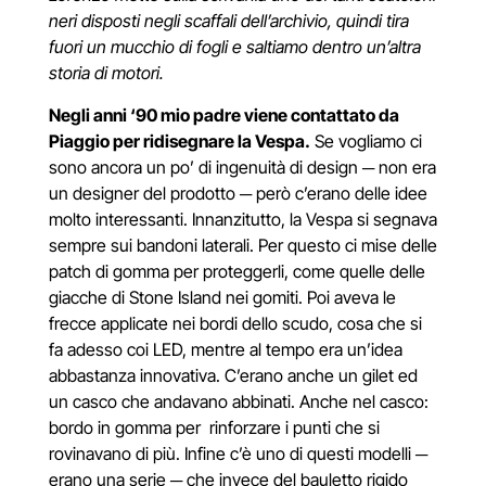
neri disposti negli scaffali dell’archivio, quindi tira
fuori un mucchio di fogli e saltiamo dentro un’altra
storia di motori.
Negli anni ‘90 mio padre viene contattato da
Piaggio per ridisegnare la Vespa.
Se vogliamo ci
sono ancora un po’ di ingenuità di design
─
non era
un designer del prodotto
─
però c’erano delle idee
molto interessanti. Innanzitutto, la Vespa si segnava
sempre sui bandoni laterali. Per questo ci mise delle
patch di gomma per proteggerli, come quelle delle
giacche di Stone Island nei gomiti.
Poi aveva le
frecce applicate nei bordi dello scudo, cosa che si
fa adesso coi LED, mentre al tempo era un’idea
abbastanza innovativa.
C’erano anche un gilet ed
un casco che andavano abbinati. Anche nel casco:
bordo in gomma per rinforzare i punti che si
rovinavano di più.
Infine c’è uno di questi modelli
─
erano una serie
─
che invece del bauletto rigido