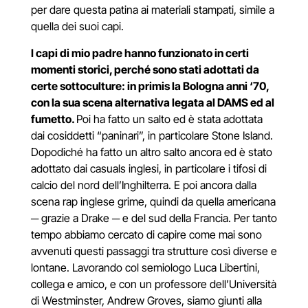
per dare questa patina ai materiali stampati, simile a
quella dei suoi capi.
I capi di mio padre hanno funzionato in certi
momenti storici, perché sono stati adottati da
certe sottoculture: in primis la Bologna anni ‘70,
con la sua scena alternativa legata al DAMS ed al
fumetto.
Poi ha fatto un salto ed è stata adottata
dai cosiddetti “paninari”, in particolare Stone Island.
Dopodiché ha fatto un altro salto ancora ed è stato
adottato dai casuals inglesi, in particolare i tifosi di
calcio del nord dell’Inghilterra. E poi ancora dalla
scena rap inglese grime, quindi da quella americana
─
grazie a Drake
─
e del sud della Francia. Per tanto
tempo abbiamo cercato di capire come mai sono
avvenuti questi passaggi tra strutture così diverse e
lontane. Lavorando col semiologo Luca Libertini,
collega e amico, e
con un professore dell’Università
di Westminster, Andrew Groves, siamo giunti alla