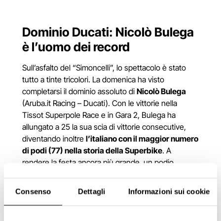
Dominio Ducati: Nicolò Bulega
è l’uomo dei record
Sull’asfalto del “Simoncelli”, lo spettacolo è stato
tutto a tinte tricolori. La domenica ha visto
completarsi il dominio assoluto di
Nicolò Bulega
(Aruba.it Racing – Ducati). Con le vittorie nella
Tissot Superpole Race e in Gara 2, Bulega ha
allungato a 25 la sua scia di vittorie consecutive,
diventando inoltre
l’italiano con il maggior numero
di podi (77) nella storia della Superbike
. A
rendere la festa ancora più grande, un podio
monopolizzato in tutte le gare, completato da Iker
Lecuona e Yari Montella.
Consenso
Dettagli
Informazioni sui cookie
Ad applaudire i campioni, una vera e propria marea
umana:
76.160 le presenze complessive
nel