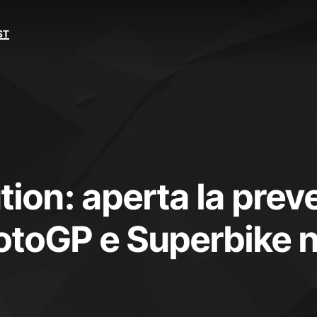
ST
ion: aperta la prev
otoGP e Superbike n