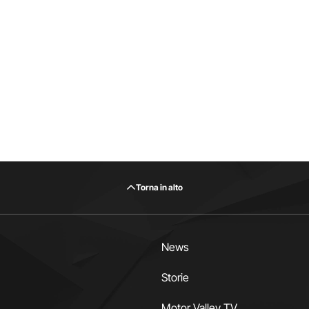
Torna in alto
News
Storie
Motor Valley TV