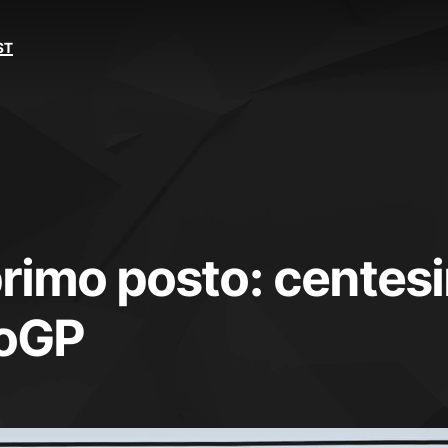
ST
primo posto: centesi
toGP