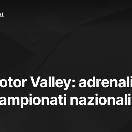
ST
otor Valley: adrenal
mpionati nazionali 