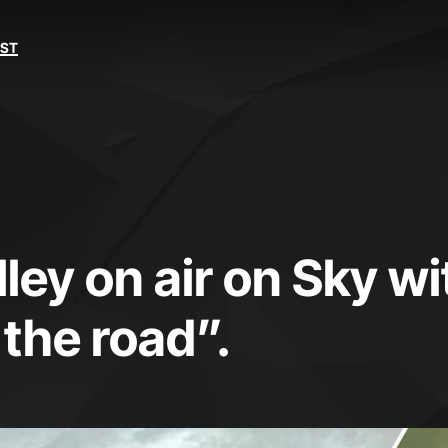
EST
ley on air on Sky wi
the road”.