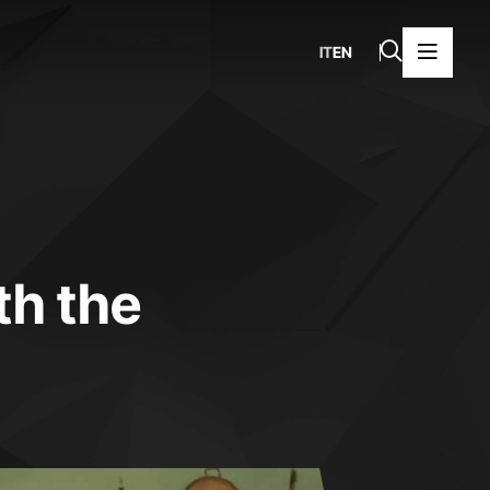
IT
EN
th the