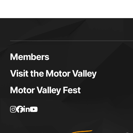
Members
Visit the Motor Valley
Motor Valley Fest
I
F
L
Y
n
a
i
o
s
c
n
u
t
e
k
t