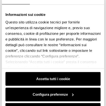
Informazioni sui cookie
Questo sito utilizza cookie tecnici per fornirle
un’esperienza di navigazione migliore e, previo suo
consenso, cookie di profilazione per proporle informazioni
e pubblicità in linea con le sue preferenze. Per maggiori
dettagli può consultare le nostre “informazioni sui
cookie”, cliccando sul link sottostante o impostare le
preferenze cliccando “Configura preferenze”.
Selezionando “Accetta tutti i cookie” presta il consenso
all’uso di tutti i tipi di cookie mentre può revocare il
consenso cliccando su “Usa solo i cookie necessari” e
saranno attivati i soli cookie tecnici necessari al corretto
Accetta tutti i cookie
funzionamento del sito.
Configura preferenze