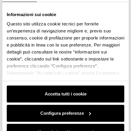
Informazioni sui cookie
Questo sito utilizza cookie tecnici per fornirle
un’esperienza di navigazione migliore e, previo suo
consenso, cookie di profilazione per proporle informazioni
e pubblicità in linea con le sue preferenze. Per maggiori
dettagli può consultare le nostre “informazioni sui
cookie”, cliccando sul link sottostante o impostare le
preferenze cliccando “Configura preferenze”.
Selezionando “Accetta tutti i cookie” presta il consenso
all’uso di tutti i tipi di cookie mentre può revocare il
consenso cliccando su “Usa solo i cookie necessari” e
saranno attivati i soli cookie tecnici necessari al corretto
Accetta tutti i cookie
funzionamento del sito.
Configura preferenze