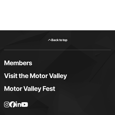
Back to top
Members
Visit the Motor Valley
Motor Valley Fest
I
F
L
Y
n
a
i
o