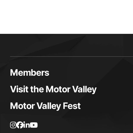
Members
Visit the Motor Valley
Motor Valley Fest
I
F
L
Y
n
a
i
o