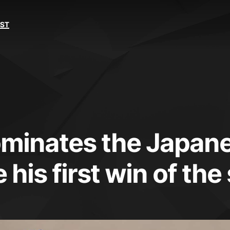
EST
ominates the Japan
 his first win of th