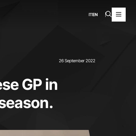
IT
EN
26 September 2022
ese GP in
e season.