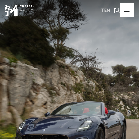
IT
EN