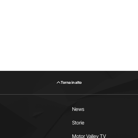
Torna in alto
News
Storie
Motor Valley TV