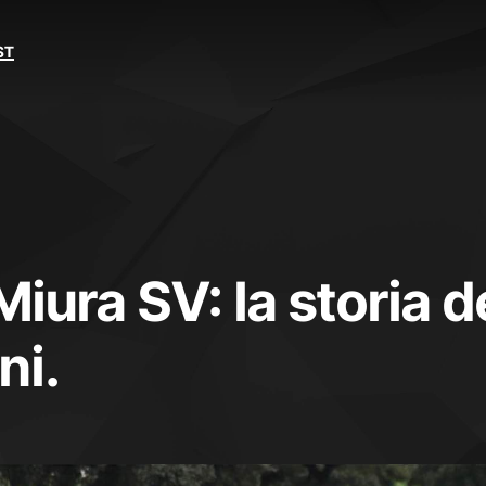
ST
iura SV: la storia d
ni.