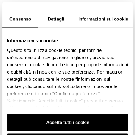
Consenso
Dettagli
Informazioni sui cookie
Informazioni sui cookie
Questo sito utilizza cookie tecnici per fornirle
un’esperienza di navigazione migliore e, previo suo
consenso, cookie di profilazione per proporle informazioni
e pubblicità in linea con le sue preferenze. Per maggiori
dettagli può consultare le nostre “informazioni sui
cookie”, cliccando sul link sottostante o impostare le
preferenze cliccando “Configura preferenze”.
Selezionando “Accetta tutti i cookie” presta il consenso
all’uso di tutti i tipi di cookie mentre può revocare il
consenso cliccando su “Usa solo i cookie necessari” e
saranno attivati i soli cookie tecnici necessari al corretto
Accetta tutti i cookie
funzionamento del sito.