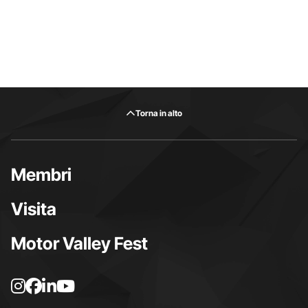
Torna in alto
Membri
Visita
Motor Valley Fest
L
L
L
L
a
a
a
a