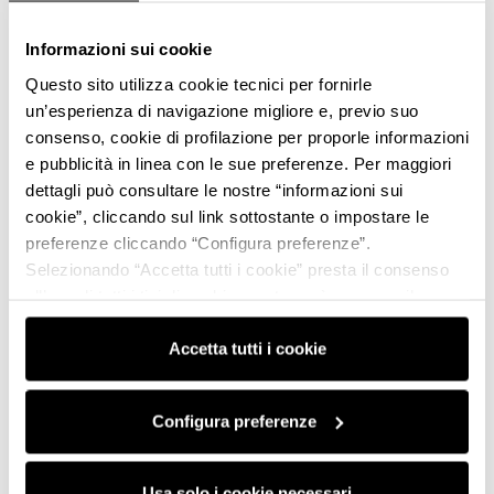
Informazioni sui cookie
Questo sito utilizza cookie tecnici per fornirle
un’esperienza di navigazione migliore e, previo suo
consenso, cookie di profilazione per proporle informazioni
e pubblicità in linea con le sue preferenze. Per maggiori
dettagli può consultare le nostre “informazioni sui
cookie”, cliccando sul link sottostante o impostare le
preferenze cliccando “Configura preferenze”.
Selezionando “Accetta tutti i cookie” presta il consenso
all’uso di tutti i tipi di cookie mentre può revocare il
consenso cliccando su “Usa solo i cookie necessari” e
saranno attivati i soli cookie tecnici necessari al corretto
Accetta tutti i cookie
funzionamento del sito.
Configura preferenze
Usa solo i cookie necessari