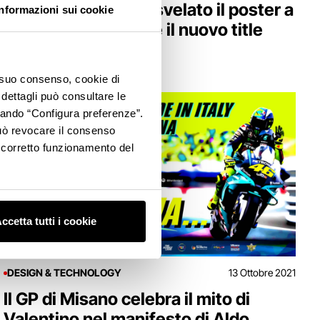
Moto GP a Misano: svelato il poster a
Informazioni sui cookie
firma di Aldo Drudi e il nuovo title
sponsor
o suo consenso, cookie di
 dettagli può consultare le
ccando “Configura preferenze”.
 può revocare il consenso
l corretto funzionamento del
ccetta tutti i cookie
DESIGN & TECHNOLOGY
13 Ottobre 2021
Il GP di Misano celebra il mito di
Valentino nel manifesto di Aldo