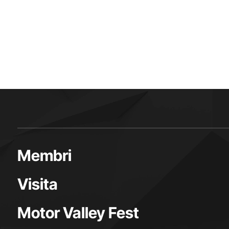
P
a
g
i
n
a
Membri
z
Visita
i
Motor Valley Fest
o