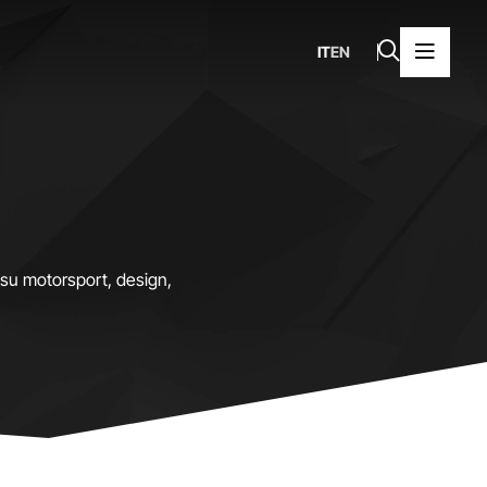
IT
EN
o su motorsport, design,