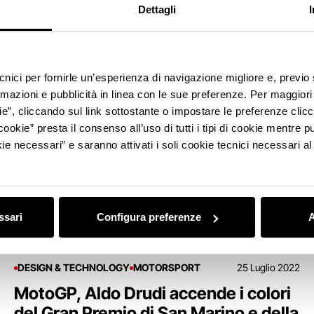
Addio a Marcello Gandini, il designer
Dettagli
delle Lamborghini Miura e Countach
ecnici per fornirle un’esperienza di navigazione migliore e, previ
rmazioni e pubblicità in linea con le sue preferenze. Per maggiori
ie”, cliccando sul link sottostante o impostare le preferenze cli
cookie” presta il consenso all’uso di tutti i tipi di cookie mentre
ie necessari” e saranno attivati i soli cookie tecnici necessari a
ssari
Configura preferenze
A
DESIGN & TECHNOLOGY
MOTORSPORT
25 Luglio 2022
MotoGP, Aldo Drudi accende i colori
del Gran Premio di San Marino e della