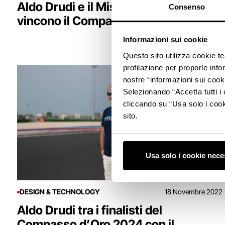
Aldo Drudi e il Misano World Circuit
Consenso
vincono il Compasso d’Oro ADI 2024
Informazioni sui cookie
Questo sito utilizza cookie t
profilazione per proporle info
nostre “informazioni sui cook
Selezionando “Accetta tutti i 
cliccando su “Usa solo i cook
sito.
Usa solo i cookie nece
DESIGN & TECHNOLOGY
18 Novembre 2022
Aldo Drudi tra i finalisti del
Compasso d’Oro 2024 con il