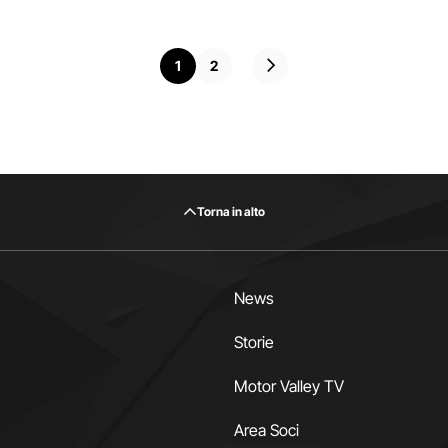
P
1
2
a
g
i
n
Torna in alto
a
s
News
u
Storie
c
Motor Valley TV
c
e
Area Soci