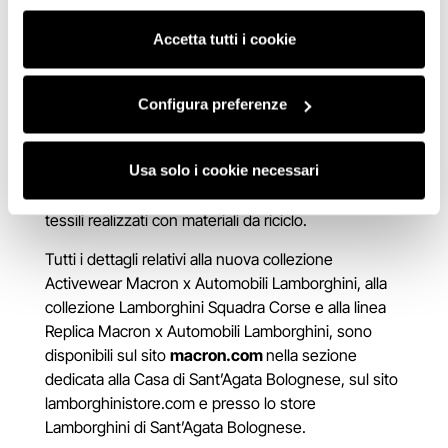
consenso cliccando su “Usa solo i cookie necessari” e
La linea si distingue inoltre per l’impiego di tessuti
saranno attivati i soli cookie tecnici necessari al corretto
Accetta tutti i cookie
ecosostenibili, a conferma di un impegno concreto
funzionamento del sito.
verso un’innovazione responsabile. Tutti i tessuti
ECO utilizzati sono realizzati con filato di poliestere
Configura preferenze
riciclato al 100% da PET (polietilene tereftalato) e
sono certificati Global Recycled Standard, il più
Usa solo i cookie necessari
importante standard internazionale per la
produzione sostenibile di indumenti e prodotti
tessili realizzati con materiali da riciclo.
Tutti i dettagli relativi alla nuova collezione
Activewear Macron x Automobili Lamborghini, alla
collezione Lamborghini Squadra Corse e alla linea
Replica Macron x Automobili Lamborghini, sono
disponibili
sul sito
macron.com
nella sezione
dedicata alla Casa di Sant’Agata Bolognese
, sul sito
lamborghinistore.com
e presso lo store
Lamborghini di Sant’Agata Bolognese.