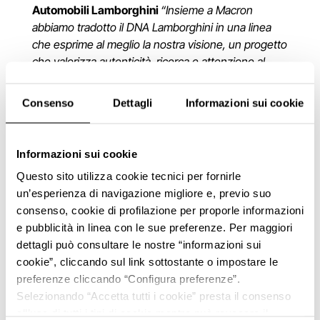
Automobili Lamborghini
“Insieme a Macron
abbiamo tradotto il DNA Lamborghini in una linea
che esprime al meglio la nostra visione, un progetto
che valorizza autenticità, ricerca e attenzione al
dettaglio, espressione del miglior saper fare
italiano.”
Consenso
Dettagli
Informazioni sui cookie
“Questa collaborazione nasce dall’unione tra due
realtà italiane che condividono la stessa attenzione
Informazioni sui cookie
per performance, design e qualità,”
afferma
Francesco Martinelli, Chief Business Officer BU
Questo sito utilizza cookie tecnici per fornirle
Technical Sponsorships
“Con Lamborghini
un’esperienza di navigazione migliore e, previo suo
abbiamo lavorato a una collezione capace di
consenso, cookie di profilazione per proporle informazioni
tradurre questi valori in un linguaggio
e pubblicità in linea con le sue preferenze. Per maggiori
contemporaneo, attraverso capi che combinano
dettagli può consultare le nostre “informazioni sui
ricerca sui materiali, funzionalità ed estetica. Il
cookie”, cliccando sul link sottostante o impostare le
risultato finale è un progetto che esprime una
preferenze cliccando “Configura preferenze”.
visione comune dell’activewear, nel segno dello
Selezionando “Accetta tutti i cookie” presta il consenso
stile italiano.”
all’uso di tutti i tipi di cookie mentre può revocare il