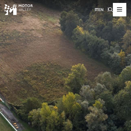
IT
EN