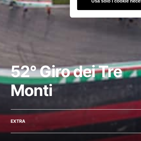
Usa solo i cookie nece
52° Giro dei Tre
Monti
EXTRA