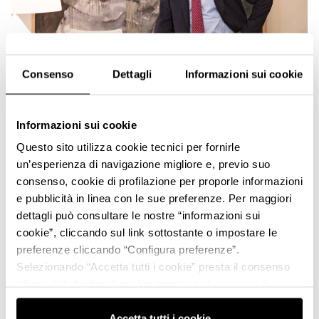
Consenso
Dettagli
Informazioni sui cookie
DESIGN & TECHNOLOGY
Informazioni sui cookie
Interview with Giorgetto Giugiaro: the
Questo sito utilizza cookie tecnici per fornirle
fascination of the Motor Valley, the success
un’esperienza di navigazione migliore e, previo suo
of the Maserati Ghibli, and the cars of the
consenso, cookie di profilazione per proporle informazioni
future.
e pubblicità in linea con le sue preferenze. Per maggiori
dettagli può consultare le nostre “informazioni sui
cookie”, cliccando sul link sottostante o impostare le
preferenze cliccando “Configura preferenze”.
Selezionando “Accetta tutti i cookie” presta il consenso
all’uso di tutti i tipi di cookie mentre può revocare il
consenso cliccando su “Usa solo i cookie necessari” e
saranno attivati i soli cookie tecnici necessari al corretto
Accetta tutti i cookie