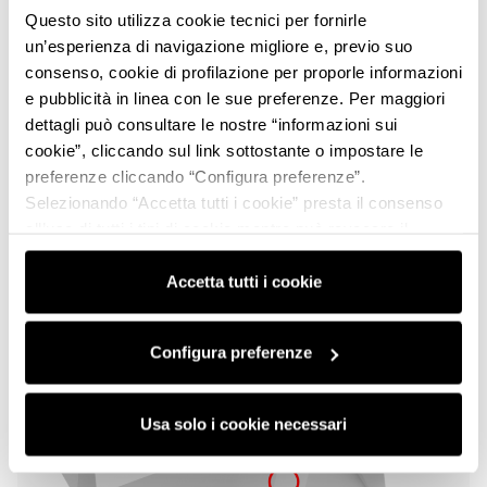
Questo sito utilizza cookie tecnici per fornirle
un’esperienza di navigazione migliore e, previo suo
consenso, cookie di profilazione per proporle informazioni
e pubblicità in linea con le sue preferenze. Per maggiori
dettagli può consultare le nostre “informazioni sui
cookie”, cliccando sul link sottostante o impostare le
preferenze cliccando “Configura preferenze”.
Selezionando “Accetta tutti i cookie” presta il consenso
A union of history, art, design,
all’uso di tutti i tipi di cookie mentre può revocare il
mechanics, and passion
consenso cliccando su “Usa solo i cookie necessari” e
saranno attivati i soli cookie tecnici necessari al corretto
Accetta tutti i cookie
You can find the Fondazione MIMAS at its temporary
funzionamento del sito.
headquarters in Via Poiano 1B – 40026 Imola.
Configura preferenze
Usa solo i cookie necessari