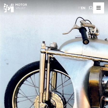
IT
EN