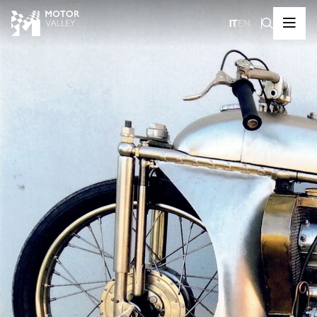
IT
EN