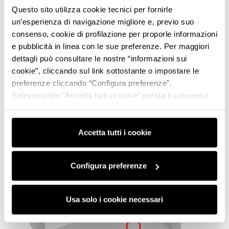
Questo sito utilizza cookie tecnici per fornirle
un’esperienza di navigazione migliore e, previo suo
consenso, cookie di profilazione per proporle informazioni
e pubblicità in linea con le sue preferenze. Per maggiori
dettagli può consultare le nostre “informazioni sui
cookie”, cliccando sul link sottostante o impostare le
preferenze cliccando “Configura preferenze”.
Selezionando “Accetta tutti i cookie” presta il consenso
Un connubio di storia, arte,
all’uso di tutti i tipi di cookie mentre può revocare il
design, meccanica e passione
consenso cliccando su “Usa solo i cookie necessari” e
saranno attivati i soli cookie tecnici necessari al corretto
Accetta tutti i cookie
Puoi trovare la Fondazione MIMAS nella sua sede
funzionamento del sito.
provvisoria di Via Poiano 1B – 40026 Imola.
Configura preferenze
Usa solo i cookie necessari