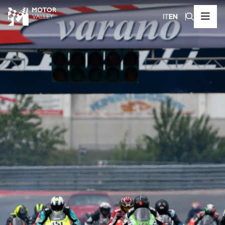
IT
EN