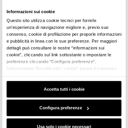
Informazioni sui cookie
Questo sito utilizza cookie tecnici per fornirle
un’esperienza di navigazione migliore e, previo suo
consenso, cookie di profilazione per proporle informazioni
e pubblicità in linea con le sue preferenze. Per maggiori
dettagli può consultare le nostre “informazioni sui
cookie”, cliccando sul link sottostante o impostare le
preferenze cliccando “Configura preferenze”.
Selezionando “Accetta tutti i cookie” presta il consenso
all’uso di tutti i tipi di cookie mentre può revocare il
consenso cliccando su “Usa solo i cookie necessari” e
saranno attivati i soli cookie tecnici necessari al corretto
Accetta tutti i cookie
funzionamento del sito.
Configura preferenze
Usa solo i cookie necessari