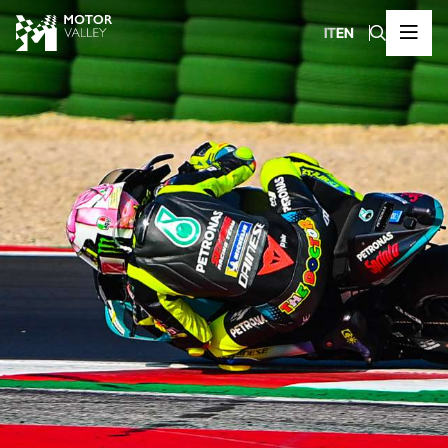
IT
EN