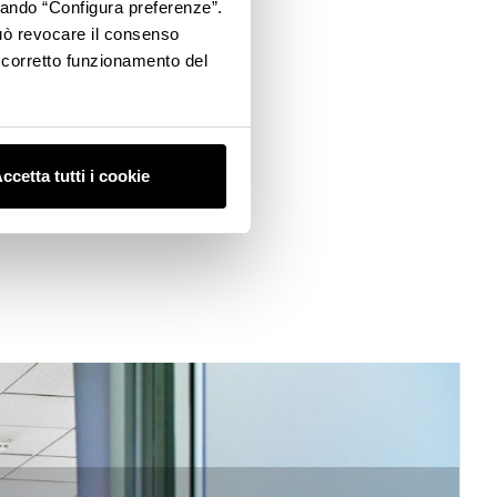
ccando “Configura preferenze”.
 può revocare il consenso
l corretto funzionamento del
itutes (ITS), advanced training
ls, and educational activities in
programs shaping the skills of
ccetta tutti i cookie