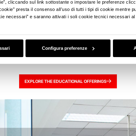
ie”, cliccando sul link sottostante o impostare le preferenze cli
cookie” presta il consenso all’uso di tutti i tipi di cookie mentre
ie necessari” e saranno attivati i soli cookie tecnici necessari a
is an integrated ecosystem connecting universities, technical inst
 university courses, professional master’s programs, driving schoo
 and engineering sectors. Scroll through the page to explore the 
ssari
Configura preferenze
A
tomorrow’s automotive industry.
EXPLORE THE EDUCATIONAL OFFERINGS