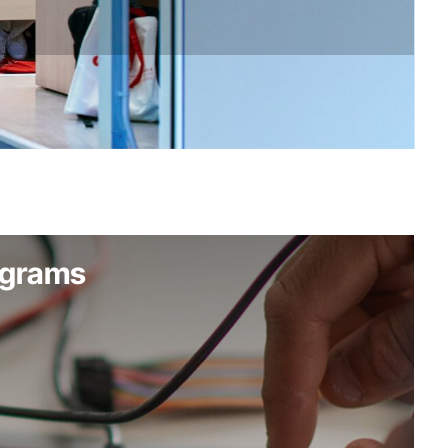
E INFO
ograms