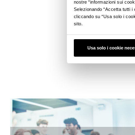
nostre “informazioni sui cook
Selezionando “Accetta tutti i 
cliccando su “Usa solo i cook
sito.
Education in the Motor Valley 
centers, and companies, offering
the automotive, mechatronics,
Usa solo i cookie nece