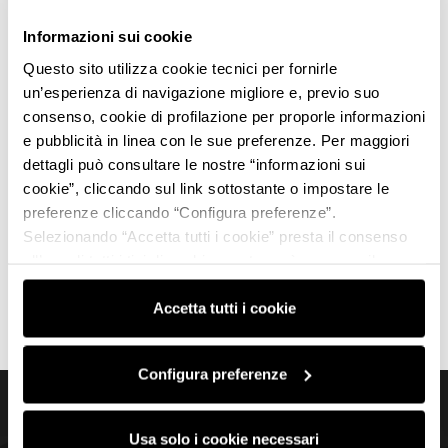
Informazioni sui cookie
Questo sito utilizza cookie tecnici per fornirle
un’esperienza di navigazione migliore e, previo suo
consenso, cookie di profilazione per proporle informazioni
e pubblicità in linea con le sue preferenze. Per maggiori
dettagli può consultare le nostre “informazioni sui
cookie”, cliccando sul link sottostante o impostare le
preferenze cliccando “Configura preferenze”.
Selezionando “Accetta tutti i cookie” presta il consenso
all’uso di tutti i tipi di cookie mentre può revocare il
consenso cliccando su “Usa solo i cookie necessari” e
saranno attivati i soli cookie tecnici necessari al corretto
Accetta tutti i cookie
funzionamento del sito.
Configura preferenze
Torna in alto
Usa solo i cookie necessari