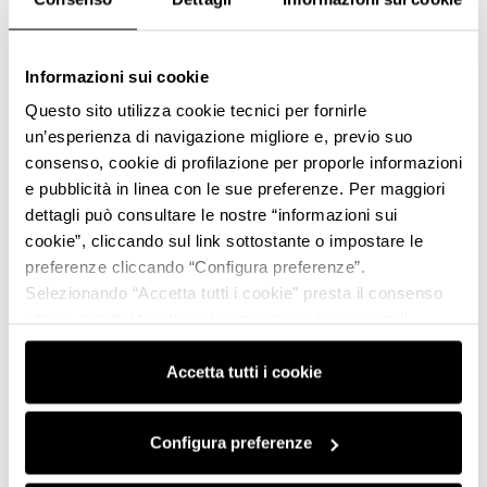
L’azienda oggi
Informazioni sui cookie
Questo sito utilizza cookie tecnici per fornirle
I differenziali brevettati dall’azienda, riescono a
un’esperienza di navigazione migliore e, previo suo
soddisfare le categorie più disparate come quelle
consenso, cookie di profilazione per proporle informazioni
impegnate in: rally-cross, slalom, corse in salita e
e pubblicità in linea con le sue preferenze. Per maggiori
fuoristrada. L’azienda è specializzata ad oggi anche
dettagli può consultare le nostre “informazioni sui
nella ricostruzione di cambi, e trasmissioni in
cookie”, cliccando sul link sottostante o impostare le
genere per auto storiche. Una storia di passione e
preferenze cliccando “Configura preferenze”.
dedizione che è stata trasmessa di padre in figlio
Selezionando “Accetta tutti i cookie” presta il consenso
ed oggi continua a rappresentare una punto di
all’uso di tutti i tipi di cookie mentre può revocare il
riferimento all’interno del settore.
consenso cliccando su “Usa solo i cookie necessari” e
saranno attivati i soli cookie tecnici necessari al corretto
Accetta tutti i cookie
funzionamento del sito.
Configura preferenze