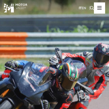
IT
EN