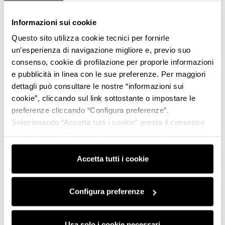
Informazioni sui cookie
Questo sito utilizza cookie tecnici per fornirle
un’esperienza di navigazione migliore e, previo suo
consenso, cookie di profilazione per proporle informazioni
e pubblicità in linea con le sue preferenze. Per maggiori
dettagli può consultare le nostre “informazioni sui
cookie”, cliccando sul link sottostante o impostare le
preferenze cliccando “Configura preferenze”.
Selezionando “Accetta tutti i cookie” presta il consenso
all’uso di tutti i tipi di cookie mentre può revocare il
consenso cliccando su “Usa solo i cookie necessari” e
saranno attivati i soli cookie tecnici necessari al corretto
Accetta tutti i cookie
funzionamento del sito.
Configura preferenze
Usa solo i cookie necessari