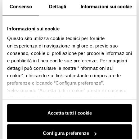
Consenso
Dettagli
Informazioni sui cookie
Autodromo di Modena
Informazioni sui cookie
Prove libere moto by Luca Pedersoli
6 settembre 2025
Questo sito utilizza cookie tecnici per fornirle
un’esperienza di navigazione migliore e, previo suo
6 Settembre 2025
consenso, cookie di profilazione per proporle informazioni
Autodromo di Modena
e pubblicità in linea con le sue preferenze. Per maggiori
dettagli può consultare le nostre “informazioni sui
cookie”, cliccando sul link sottostante o impostare le
preferenze cliccando “Configura preferenze”.
Selezionando “Accetta tutti i cookie” presta il consenso
all’uso di tutti i tipi di cookie mentre può revocare il
consenso cliccando su “Usa solo i cookie necessari” e
saranno attivati i soli cookie tecnici necessari al corretto
Accetta tutti i cookie
funzionamento del sito.
Configura preferenze