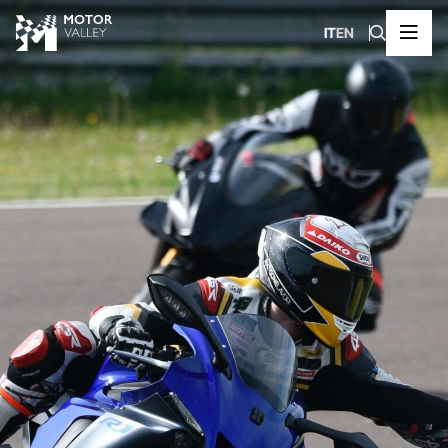
IT
EN