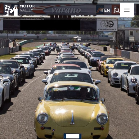
IT
EN