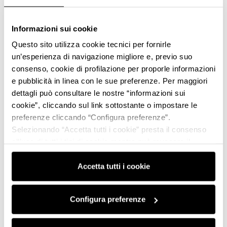
Informazioni sui cookie
Questo sito utilizza cookie tecnici per fornirle
un’esperienza di navigazione migliore e, previo suo
consenso, cookie di profilazione per proporle informazioni
e pubblicità in linea con le sue preferenze. Per maggiori
dettagli può consultare le nostre “informazioni sui
cookie”, cliccando sul link sottostante o impostare le
preferenze cliccando “Configura preferenze”.
Selezionando “Accetta tutti i cookie” presta il consenso
all’uso di tutti i tipi di cookie mentre può revocare il
consenso cliccando su “Usa solo i cookie necessari” e
saranno attivati i soli cookie tecnici necessari al corretto
Accetta tutti i cookie
funzionamento del sito.
Configura preferenze