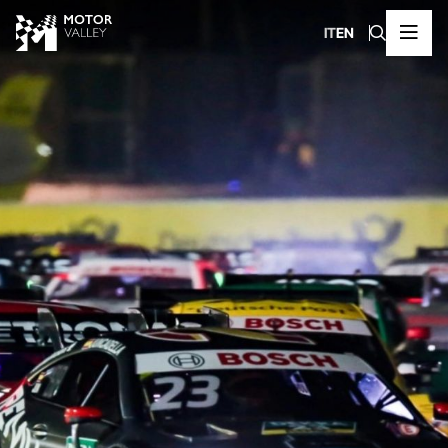
IT
EN