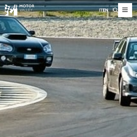
IT
EN