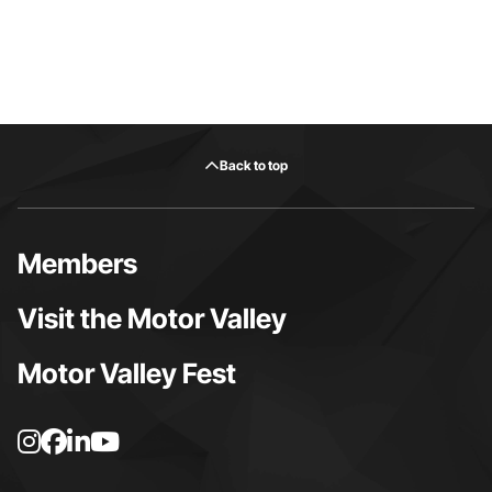
Back to top
Members
Visit the Motor Valley
Motor Valley Fest
I
F
L
Y
n
a
i
o