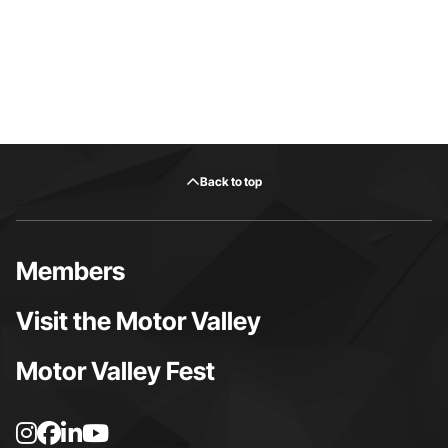
Back to top
Members
Visit the Motor Valley
Motor Valley Fest
I
F
L
Y