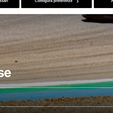
ssari
Configura preferenze
A
se