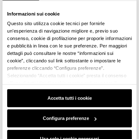
Informazioni sui cookie
Questo sito utilizza cookie tecnici per fornirle
un’esperienza di navigazione migliore e, previo suo
consenso, cookie di profilazione per proporle informazioni
e pubblicità in linea con le sue preferenze. Per maggiori
dettagli può consultare le nostre “informazioni sui
cookie”, cliccando sul link sottostante o impostare le
preferenze cliccando “Configura preferenze”.
Selezionando “Accetta tutti i cookie” presta il consenso
all’uso di tutti i tipi di cookie mentre può revocare il
consenso cliccando su “Usa solo i cookie necessari” e
saranno attivati i soli cookie tecnici necessari al corretto
Accetta tutti i cookie
funzionamento del sito.
Configura preferenze
Usa solo i cookie necessari